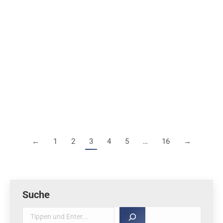
Diplomarbeit zu F1A und Elektronik
Segler (F1A+H)
Von
Nick Finke
7. April 2021
Diplomarbeit von Michal Dvořák auf tschechisch von
2008 zum Thema elektronische Komponenten in F1A
Modellen. Link zu DocPlayer. PDFs für den
Privatgebrauch übersetzen wird u.a. hier (externer
Link) erklärt (keine Haftung durch die Thermiksense).
←
1
2
3
4
5
…
16
→
Suche
Suche