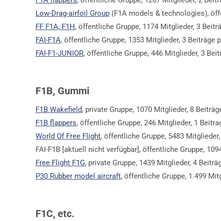
F1A flappers
, öffentliche Gruppe, 1267 Mitglieder, 2 Beitr
Low-Drag-airfoil Group
(F1A models & technologies), öffe
FF F1A, F1H
, öffentliche Gruppe, 1174 Mitglieder, 3 Beit
FAI-F1A
, öffentliche Gruppe, 1353 Mitglieder, 3 Beiträge p
FAI-F1-JUNIOR
, öffentliche Gruppe, 446 Mitglieder, 3 Beit
F1B, Gummi
F1B Wakefield
, private Gruppe, 1070 Mitglieder, 8 Beiträ
F1B flappers
, öffentliche Gruppe, 246 Mitglieder, 1 Beitr
World Of Free Flight
, öffentliche Gruppe, 5483 Mitglied
FAI-F1B [aktuell nicht verfügbar], öffentliche Gruppe, 1094
Free Flight F1G
, private Gruppe, 1439 Mitglieder, 4 Beitr
P30 Rubber model aircraft
, öffentliche Gruppe, 1.499 Mi
F1C, etc.