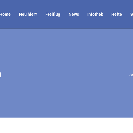
Home
Neu hier?
Freiflug
News
Infothek
Hefte
W
g
S
St