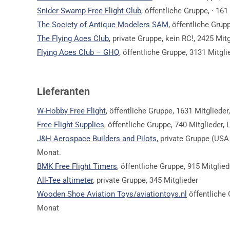
Snider Swamp Free Flight Club
, öffentliche Gruppe, · 161
News
MFSD (ehem.
The Society of Antique Modelers SAM
, öffentliche Grup
The Flying Aces Club
, private Gruppe, kein RC!, 2425 Mit
Modellflug) i
Schöne Weihnachten und alles
Flying Aces Club – GHQ
, öffentliche Gruppe, 3131 Mitgl
Gute für 2026
16. Dezember 2025
Grundsteuer für Modellflug-
Lieferanten
Gelände / Petition
DAeC
W-Hobby Free Flight
, öffentliche Gruppe, 1631 Mitgliede
11. Dezember 2025
Free Flight Supplies
, öffentliche Gruppe, 740 Mitglieder, 
Freifliegerfrühschoppen (GER)
J&H Aerospace Builders and Pilots
, private Gruppe (USA 
und Seminar (SUI) 2026
Monat.
4. Dezember 2025
BMK Free Flight Timers
, öffentliche Gruppe, 915 Mitgli
Saalflugprogramm der
All-Tee altimeter
, private Gruppe, 345 Mitglieder
Flugwerft Oberschleißheim
Wooden Shoe Aviation Toys/aviationtoys.nl
öffentliche 
17. November 2025
Monat
Rahmenausschreibungen und