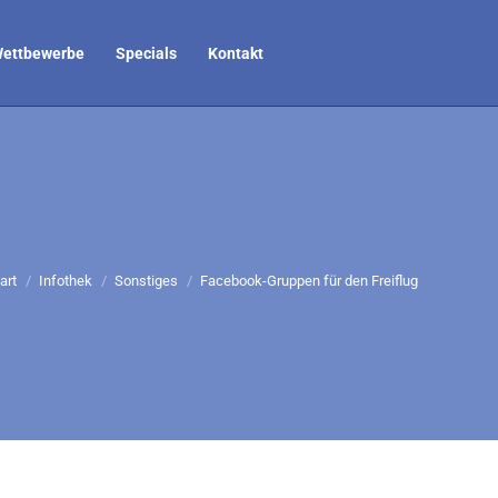
ettbewerbe
Specials
Kontakt
ie befinden sich hier:
art
Infothek
Sonstiges
Facebook-Gruppen für den Freiflug