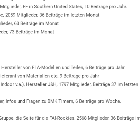
 Mitglieder, FF in Southern United States, 10 Beiträge pro Jahr.
FAI
Info
pe, 2059 Mitglieder, 36 Beiträge im letzten Monat
glieder, 63 Beiträge im Monat
m DAeC
Freiflug ist
ieder, 73 Beiträge im Monat
auch auf
Fa
und auf
Ins
Faceb
In
r, Hersteller von F1A-Modellen und Teilen, 6 Beiträge pro Jahr
Lieferant von Materialien etc, 9 Beiträge pro Jahr
Indoor v.a.), Hersteller J&H, 1797 Mitglieder, Beiträge 37 im letzten
eder, Infos und Fragen zu BMK Timern, 6 Beiträge pro Woche.
Gruppe, die Seite für die FAI-Rookies, 2568 Mitglieder, 36 Beiträge i