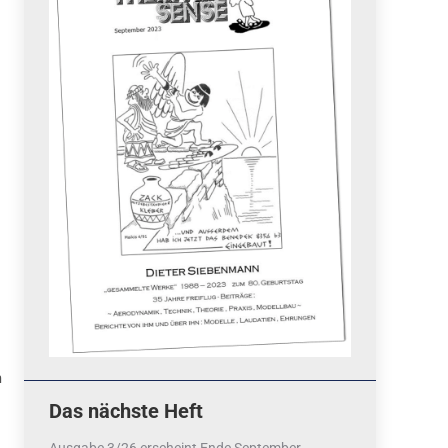
Quicklinks
 Fun
News
cebook
Termine
tagram
ook
stagram
Ergebnisse
bezahlen mit / pay by
PayPal
Impressum
Datenschutzerklärung
m
Cookie-Richtlinie (EU)
Das nächste Heft