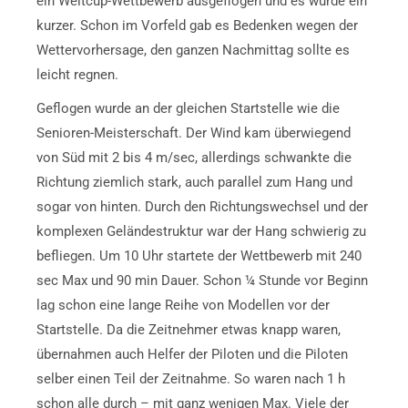
ein Weltcup-Wettbewerb ausgeflogen und es wurde ein
kurzer. Schon im Vorfeld gab es Bedenken wegen der
Wettervorhersage, den ganzen Nachmittag sollte es
leicht regnen.
Geflogen wurde an der gleichen Startstelle wie die
Senioren-Meisterschaft. Der Wind kam überwiegend
von Süd mit 2 bis 4 m/sec, allerdings schwankte die
Richtung ziemlich stark, auch parallel zum Hang und
sogar von hinten. Durch den Richtungswechsel und der
komplexen Geländestruktur war der Hang schwierig zu
befliegen. Um 10 Uhr startete der Wettbewerb mit 240
sec Max und 90 min Dauer. Schon ¼ Stunde vor Beginn
lag schon eine lange Reihe von Modellen vor der
Startstelle. Da die Zeitnehmer etwas knapp waren,
übernahmen auch Helfer der Piloten und die Piloten
selber einen Teil der Zeitnahme. So waren nach 1 h
schon alle durch – mit ganz wenigen Max. Viele der