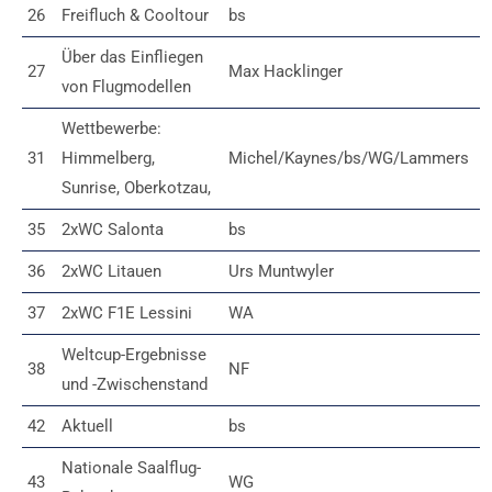
26
Freifluch & Cooltour
bs
Über das Einfliegen
27
Max Hacklinger
von Flugmodellen
Wettbewerbe:
31
Himmelberg,
Michel/Kaynes/bs/WG/Lammers
Sunrise, Oberkotzau,
35
2xWC Salonta
bs
36
2xWC Litauen
Urs Muntwyler
37
2xWC F1E Lessini
WA
Weltcup-Ergebnisse
38
NF
und -Zwischenstand
42
Aktuell
bs
Nationale Saalflug-
43
WG