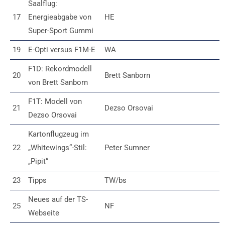
Saalflug:
17
Energieabgabe von
HE
Super-Sport Gummi
19
E-Opti versus F1M-E
WA
F1D: Rekordmodell
20
Brett Sanborn
von Brett Sanborn
F1T: Modell von
21
Dezso Orsovai
Dezso Orsovai
Kartonflugzeug im
22
„Whitewings“-Stil:
Peter Sumner
„Pipit“
23
Tipps
TW/bs
Neues auf der TS-
25
NF
Webseite