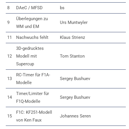
8
DAeC / MFSD
bs
Überlegungen zu
9
Urs Muntwyler
WM und EM
11
Nachwuchs fehlt
Klaus Strienz
3D-gedrucktes
12
Modell mit
Tom Stanton
Supercup
RC-Timer für F1A-
13
Sergey Bushuev
Modelle
Timer/Limiter für
14
Sergey Bushuev
F1Q-Modelle
F1C: KF251-Modell
15
Johannes Seren
von Ken Faux