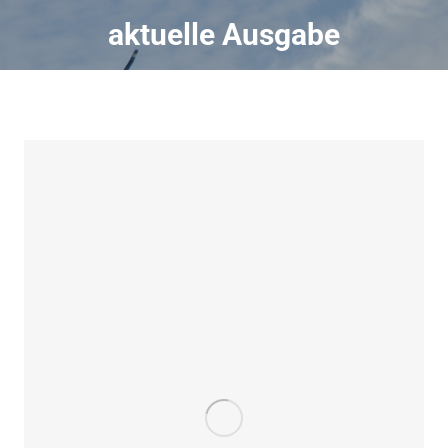
aktuelle Ausgabe
Sie befinden sich hier: