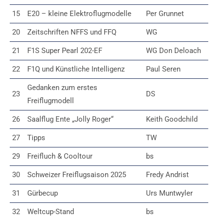
15
E20 – kleine Elektroflugmodelle
Per Grunnet
20
Zeitschriften NFFS und FFQ
WG
21
F1S Super Pearl 202-EF
WG Don Deloach
22
F1Q und Künstliche Intelligenz
Paul Seren
Gedanken zum erstes
23
DS
Freiflugmodell
26
Saalflug Ente „Jolly Roger“
Keith Goodchild
27
Tipps
TW
29
Freifluch & Cooltour
bs
30
Schweizer Freiflugsaison 2025
Fredy Andrist
31
Gürbecup
Urs Muntwyler
32
Weltcup-Stand
bs