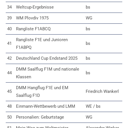
34
Weltcup-Ergebnisse
bs
39
WM Plovdiv 1975
WG
40
Rangliste F1ABCQ
bs
Rangliste F1E und Junioren
41
bs
F1ABPQ
42
Deutschland Cup Endstand 2025
bs
DMM Saalflug F1M und nationale
44
bs
Klassen
DMM Hangflug F1E und EM
45
Friedrich Wankerl
Saalflug F1D
48
Einmann-Wettbewerb und LMM
WE / bs
50
Personalien: Geburtstage
WG