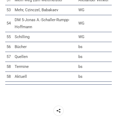
51
Mein Weg zum Weltmeister
Alexander Winker
53
Mehr, Czinczel, Babakaev
WG
DM 5-Jonas A.-Schaller-Rumpp-
54
WG
Hoffmann
55
Schilling
WG
56
Bücher
bs
57
Quellen
bs
58
Termine
bs
58
Aktuell
bs