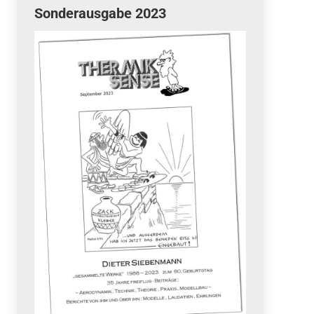
Sonderausgabe 2023
Quicklinks
 Fun
News
cebook
Termine
tagram
ook
stagram
Ergebnisse
bezahlen mit / pay by
PayPal
Impressum
Datenschutzerklärung