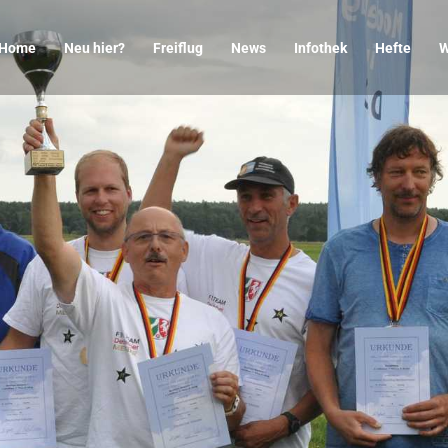
Home
Neu hier?
Freiflug
News
Infothek
Hefte
W