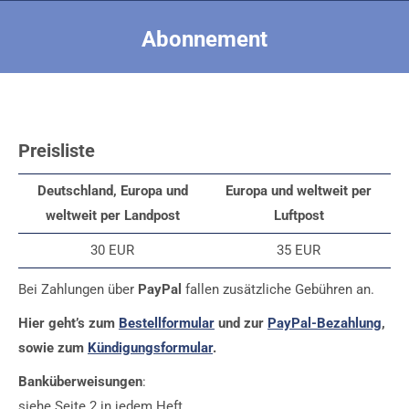
Abonnement
Sie befinden sich hier:
Preisliste
Deutschland, Europa und
Europa und weltweit per
weltweit per Landpost
Luftpost
30 EUR
35 EUR
Bei Zahlungen über
PayPal
fallen zusätzliche Gebühren an.
Hier geht’s zum
Bestellformular
und zur
PayPal-Bezahlung
,
sowie zum
Kündigungsformular
.
Banküberweisungen
:
siehe Seite 2 in jedem Heft