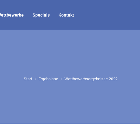
ettbewerbe
Specials
Kontakt
Sie befinden sich hier:
Start
Ergebnisse
Wettbewerbsergebnisse 2022