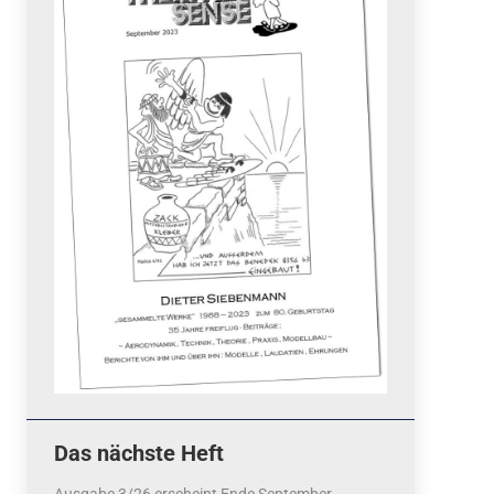
Quicklinks
 Fun
News
cebook
Termine
tagram
ook
stagram
Ergebnisse
bezahlen mit / pay by
PayPal
Impressum
Datenschutzerklärung
Cookie-Richtlinie (EU)
Das nächste Heft