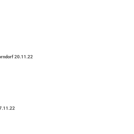
FAI
Info
m DAeC
Freiflug ist
auch auf
Fa
und auf
Ins
Faceb
In
orndorf 20.11.22
7.11.22