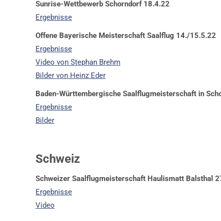
Sunrise-Wettbewerb Schorndorf 18.4.22
Ergebnisse
News
MFSD (ehem.
Offene Bayerische Meisterschaft Saalflug 14./15.5.22
Modellflug) i
Schöne Weihnachten und alles
Ergebnisse
Gute für 2026
Video von Stephan Brehm
16. Dezember 2025
Bilder von Heinz Eder
Grundsteuer für Modellflug-
Baden-Württembergische Saalflugmeisterschaft in Sch
Gelände / Petition
Ergebnisse
DAeC
11. Dezember 2025
Bilder
Freifliegerfrühschoppen (GER)
und Seminar (SUI) 2026
Schweiz
4. Dezember 2025
Saalflugprogramm der
Schweizer Saalflugmeisterschaft
Haulismatt Balsthal
2
Flugwerft Oberschleißheim
Ergebnisse
17. November 2025
Video
Rahmenausschreibungen und