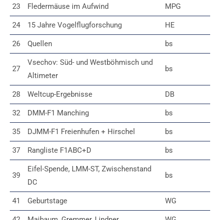
23
Fledermäuse im Aufwind
MPG
24
15 Jahre Vogelflugforschung
HE
26
Quellen
bs
Vsechov: Süd- und Westböhmisch und
27
bs
Altimeter
28
Weltcup-Ergebnisse
DB
32
DMM-F1 Manching
bs
35
DJMM-F1 Freienhufen + Hirschel
bs
37
Rangliste F1ABC+D
bs
Eifel-Spende, LMM-ST, Zwischenstand
39
bs
DC
41
Geburtstage
WG
42
Maibaum, Gremmer, Lindner
WG