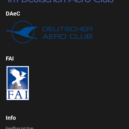
DAeC
FAI
Info
Freiflug ist Fun