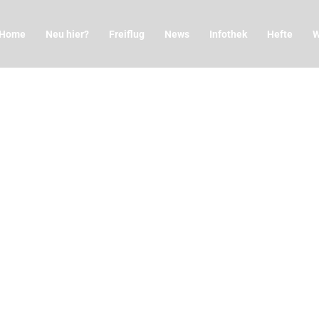
Home
Neu hier?
Freiflug
News
Infothek
Hefte
W