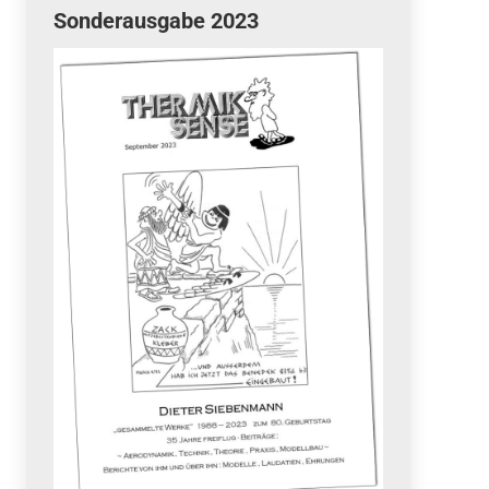
Sonderausgabe 2023
Quicklinks
 Fun
News
cebook
Termine
tagram
ook
stagram
Ergebnisse
bezahlen mit / pay by
PayPal
Impressum