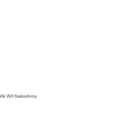
afik Will Nakashima
in der Infothek.