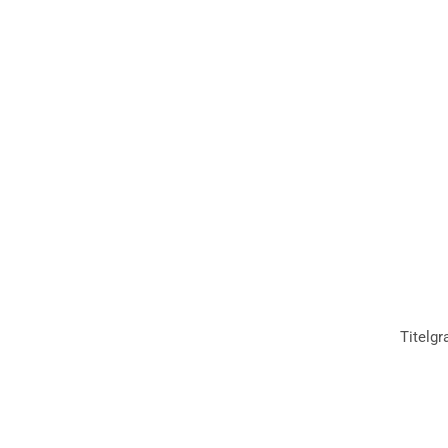
Titelgr
Inhalt
Beiträge zum online lesen oder zum Download findest Du 