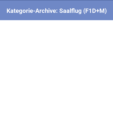
Kategorie-Archive:
Saalflug (F1D+M)
Sie befinden sich hier:
Präsentation über F1D
Saalflug (F1D+M)
Von
Nick Finke
28. März 2026
Rolf Steineggers Präsentation über F1D beim
Schweizer Freiflug-Seminar im Januar 2026. Er geht
dabei zunächst auf die F1D-EM im November 2025
ein. Weiter zeigt er Gummimessungen und was die
Werte für den Flug bedeuten. Er gibt auch Tipps für
seine Studenten, die F1M-L bauen und fliegen, d.h.
ambitionierte Einsteiger können hier einiges lernen.
Zum Abschluß…