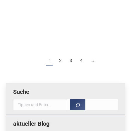
Bezugsquellen Saalflug Eine Übersicht von
Bezugsquellen für Saalflugmaterial. Die meisten
Materialien gibt es auch hier bei indoor model
supplies hmh.schnell@t-online.de oder beim Saalflug-
Depot eder-h@arcor.de Download (2 Seiten, 95 kB)
1
2
3
4
→
Suche
Suche
aktueller Blog