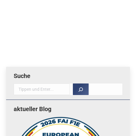
Drucktaster 12×12 mm. Passt auf Vivchar
Rumpfröhre (F1Q, F1B). Druckinformationen: ein
Druckteil, Material 2 g PLA, Druckdauer ca. 15 min.
Konstruktion: Paul Seren Konstruktions-Datum:
03/2020 Download
Suche
Suche
aktueller Blog