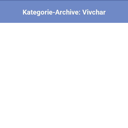
Kategorie-Archive:
Vivchar
Sie befinden sich hier:
Startbutton F1Q Vivchar
F1Q
,
Paul Seren
,
Startbutton
,
Vivchar
Von
Nick Finke
7. April 2020
Erläuterung: Halter für Auslöse-Startbutton für
Drucktaster 12×12 mm. Passt auf Vivchar
Rumpfröhre (F1Q, F1B). Druckinformationen: ein
Druckteil, Material 2 g PLA, Druckdauer ca. 15 min.
Konstruktion: Paul Seren Konstruktions-Datum:
03/2020 Download