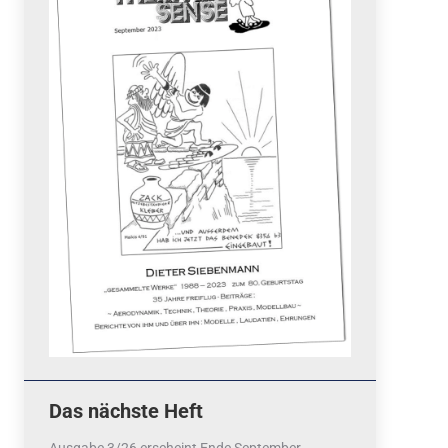
Quicklinks
 Fun
News
cebook
Termine
tagram
ook
stagram
Ergebnisse
bezahlen mit / pay by
PayPal
Impressum
Datenschutzerklärung
Cookie-Richtlinie (EU)
Das nächste Heft