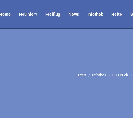
Home
Neu hier?
Freiflug
News
Infothek
Hefte
W
Sie befinden sich hier:
Start
Infothek
3D-Druck