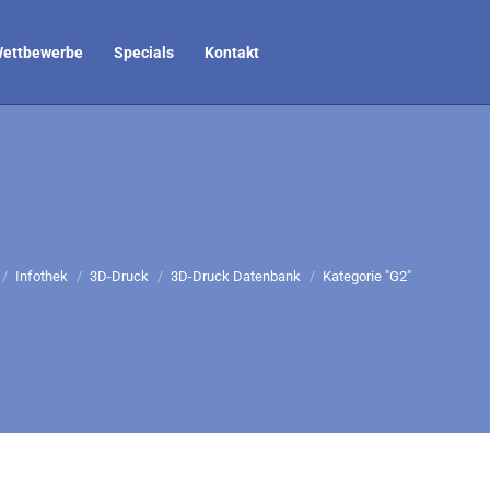
ettbewerbe
Specials
Kontakt
efinden sich hier:
Infothek
3D-Druck
3D-Druck Datenbank
Kategorie "G2"