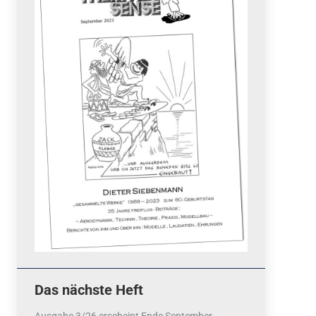
Quicklinks
 Fun
News
cebook
Termine
tagram
ook
stagram
Ergebnisse
bezahlen mit / pay by
PayPal
Impressum
Datenschutzerklärung
Cookie-Richtlinie (EU)
Das nächste Heft