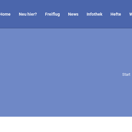
Home
Neu hier?
Freiflug
News
Infothek
Hefte
W
Sie b
Start