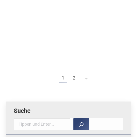
markante Brunnen sind Vergrößerungen von kleinen
Fundstücke der Archäologen. Eine ganz alte Seilbahn
mit winzigen Kabinen führt vom Park über den Fluss
hoch zu einem Vergnügungspark (stand leider nicht
auf unserem Programm). In der großen
Markthalle/Basar erledige…
1
2
→
Suche
Suche