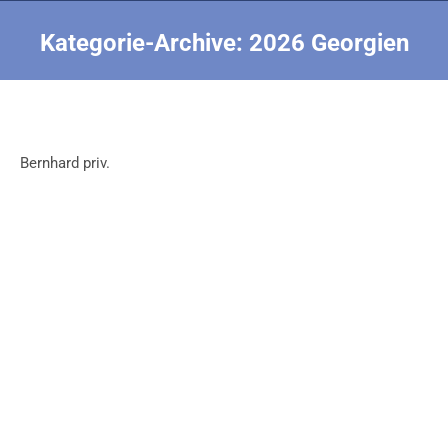
Kategorie-Archive:
2026 Georgien
Sie befinden sich hier:
Bernhard priv.
Noch ein paar Fotos
2026 Georgien
Von
Bernhard Schwendemann
28. Juni 2025
Noch ein paar Fotos, damit ich auch mal zu sehen
bin ….
Rückflug