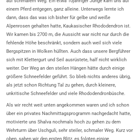
auf schmalem Weg. Ein etwa 10jähriger Junge kam uns auf
einem Pferd entgegen, ganz alleine. Unterwegs lernte ich
dann, dass das was ich bisher für gelbe und weiße
Alpenrosen gehalten hatte, Kaukasischer Rhododendron ist.
Wir kamen bis 2700 m, die Aussicht war nicht nur durch die
fehlende Höhe beschränkt, sondern auch weil sich viele
Bergspitzen in Wolken hüllten. Auch dass unsere Bergführer
sich mit Klettergurt und Seil ausrüstete, half nicht wirklich
weiter. Der Weg an den steilen Hängen hätte durch einige
größere Schneefelder geführt. So blieb nichts anderes übrig,
als jetzt schon Richtung Tal zu gehen, durch kleinere,
unkritische Schneefelder und viele Rhododendronbüsche.
Als wir recht weit unten angekommen waren und ich schon
über ein privates Nachmittagsprogramm nachgedacht hatte,
motivierte uns Shalva nochmals hoch zu gehen zu dem
Wehrturm über Uschguli, sehr steiler, schmaler Weg. Kurz vor
oben, sahen wir den ersten Blitz, es folgten einige