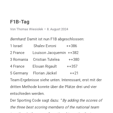
F1B-Tag
Von
Thomas Wiesiolek
8. August 2024
Bernhard
: Damit ist nun F1B abgeschlossen:
1 Israel Shalev Evroni ++386
2 France Louison Jacquemin ++382
3 Romania Cristian Tutelea ++380
4 France Elouan Rigault ++357
5 Germany Florian Jäckel ++21
Team-Ergebnisse siehe unten. Interessant, erst mit der
dritten Methode konnte über die Plätze drei und vier
entschieden werden.
Der Sporting Code sagt dazu:
“ By adding the scores of
the three best scoring members of the national team