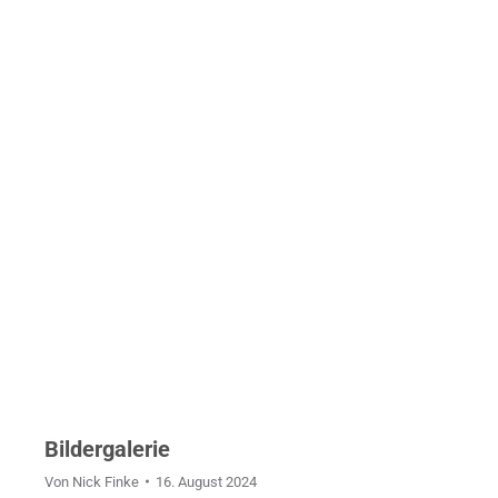
Hier im Blog wird direkt berichtet.
Bilder von der ganzen Mannschaft.
Bildergalerie
Von
Nick Finke
16. August 2024