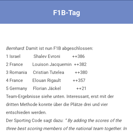
F1B-Tag
Sie befinden sich hier:
Bernhard
: Damit ist nun F1B abgeschlossen:
1 Israel Shalev Evroni ++386
2 France Louison Jacquemin ++382
3 Romania Cristian Tutelea ++380
4 France Elouan Rigault ++357
5 Germany Florian Jäckel ++21
Team-Ergebnisse siehe unten. Interessant, erst mit der
dritten Methode konnte über die Plätze drei und vier
entschieden werden.
Der Sporting Code sagt dazu:
“ By adding the scores of the
three best scoring members of the national team together. In