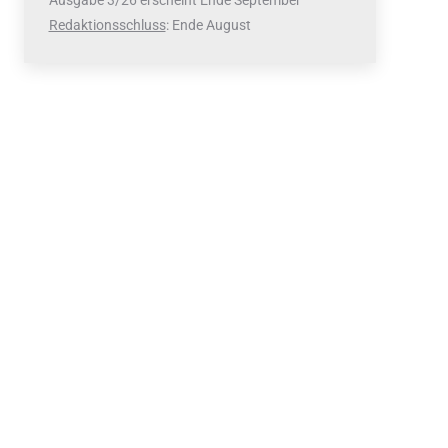
Ausgabe 3/26 erscheint Ende September
Redaktionsschluss
: Ende August