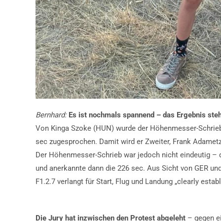
Bernhard:
Es ist nochmals spannend – das Ergebnis steht
Von Kinga Szoke (HUN) wurde der Höhenmesser-Schrieb v
sec zugesprochen. Damit wird er Zweiter, Frank Adametz D
Der Höhenmesser-Schrieb war jedoch nicht eindeutig – d
und anerkannte dann die 226 sec. Aus Sicht von GER und
F1.2.7 verlangt für Start, Flug und Landung „clearly est
Die Jury hat inzwischen den Protest abgeleht
– gegen ei