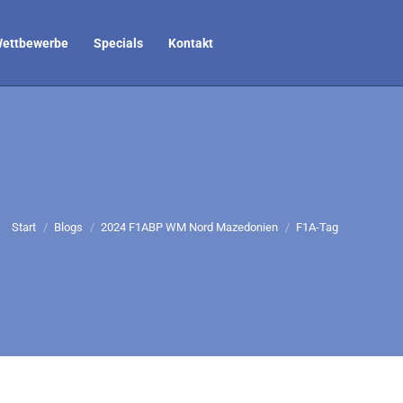
ettbewerbe
Specials
Kontakt
Sie befinden sich hier:
Start
Blogs
2024 F1ABP WM Nord Mazedonien
F1A-Tag