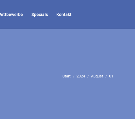
ettbewerbe
Specials
Kontakt
Sie befinden sich hier:
Start
2024
August
01