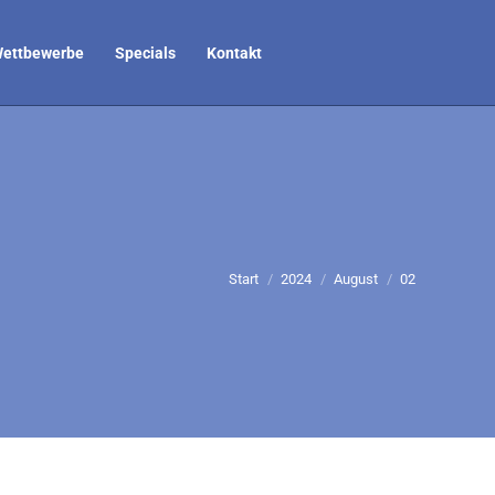
ettbewerbe
Specials
Kontakt
Sie befinden sich hier:
Start
2024
August
02