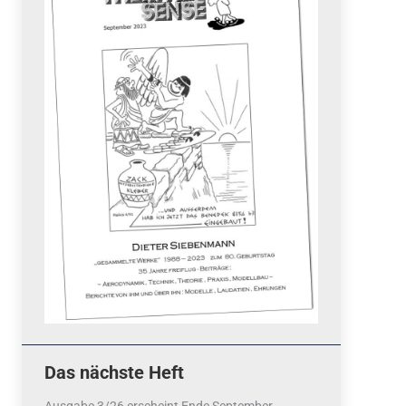
Quicklinks
 Fun
News
cebook
Termine
tagram
ook
stagram
Ergebnisse
bezahlen mit / pay by
PayPal
Impressum
Datenschutzerklärung
Cookie-Richtlinie (EU)
Das nächste Heft