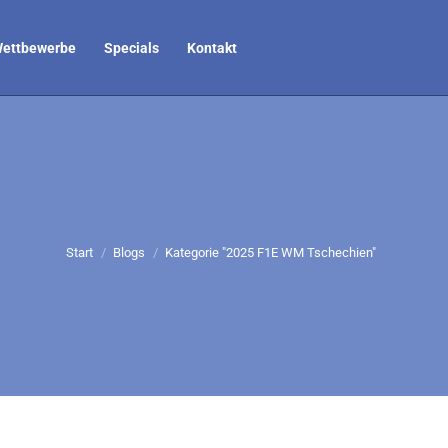
ettbewerbe
Specials
Kontakt
Sie befinden sich hier:
Start
Blogs
Kategorie "2025 F1E WM Tschechien"