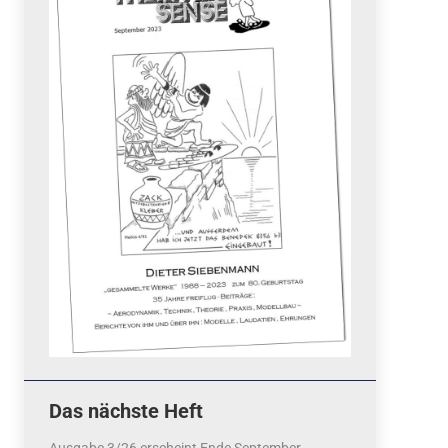
Quicklinks
 Fun
News
cebook
Termine
tagram
ook
stagram
Ergebnisse
bezahlen mit / pay by
PayPal
Impressum
Datenschutzerklärung
Cookie-Richtlinie (EU)
Das nächste Heft