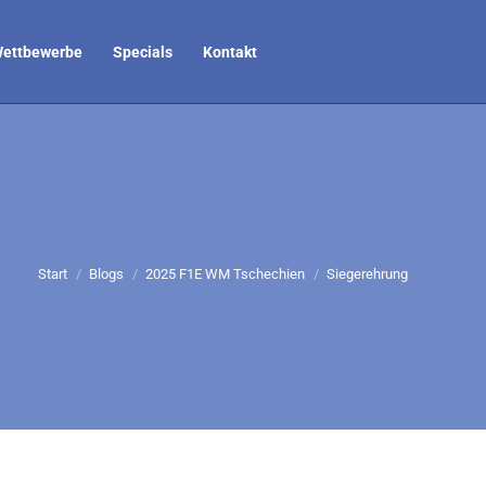
ettbewerbe
Specials
Kontakt
Sie befinden sich hier:
Start
Blogs
2025 F1E WM Tschechien
Siegerehrung