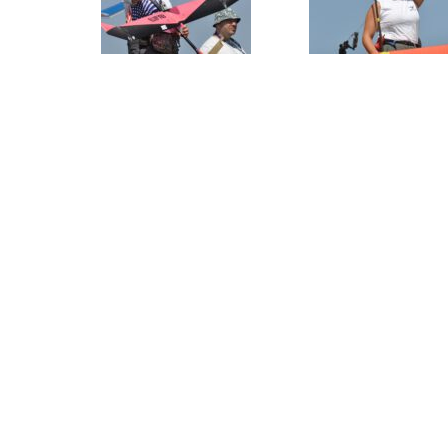
News
MFSD (ehem.
Modellflug) i
Schöne Weihnachten und alles
Gute für 2026
16. Dezember 2025
DAeC
Grundsteuer für Modellflug-
Gelände / Petition
11. Dezember 2025
Freifliegerfrühschoppen (GER)
und Seminar (SUI) 2026
4. Dezember 2025