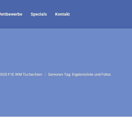
ettbewerbe
Specials
Kontakt
h hier:
2025 F1E WM Tschechien
Senioren-Tag: Ergebnisliste und Fotos