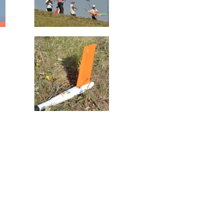
FAI
Info
m DAeC
Freiflug ist
auch auf
Fa
und auf
Ins
Faceb
In