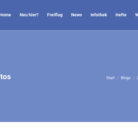
Home
Neu hier?
Freiflug
News
Infothek
Hefte
W
otos
Sie befinden sic
Start
Blogs