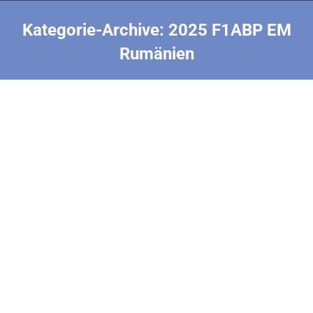
Kategorie-Archive:
2025 F1ABP EM
Rumänien
Sie befinden sich hier:
Die Gesamt-Teams
2025 F1ABP EM Rumänien
Von
Bernhard Schwendemann
27. Juli 2025
Und das Beste kommt zum Schluß: Die Senioren sind
Gesamt-Weltmeister und die Junioren kommen in der
EM gemeisam auf den dritten Platz. Die Veranstalter
taten sich ja während der WM+EM meist recht
schwer mit dem Veröffentlichen der Ergebnisse. Nun