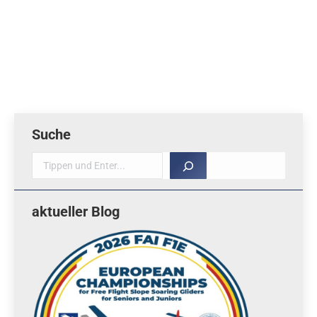
July 22, F1Q Senioren & F1B Junioren July 23, F1B
Senioren July 24, F1A Senioren July 25, F1A Junioren
July 26, July 27, Reservetag, Siegerehrung, Banquett…
Suche
Suche
aktueller Blog