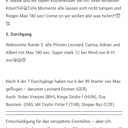
6. Runde und wir haben Küstenkinder die mit Ihren Modellen
Kiten!!!🤣😂Tolle Momente alle lassen sich nicht lumpen und
fliegen Max 180 sec! Come on wir wollen alle was holen!!!😇
🥰
5. Durchgang
Wahnsinns Runde 5. alle Piloten Leonard, Carina, Adrian und
Albert mit Max 180 sec. Super stark 🏋️‍♀️ bei Wind von 8-10
ms!🤩😱😇
Nach 4 der 7 Durchgänge haben nur 6 der 49 Starter vier Max
geflogen – darunter Leonard Donner (GER).
Auch: Srdan Vranjes (BIH), Kinga Szoke f (HUN), Guy
Burstein (ISR), Idil Ceylin Yirtar f (TUR), Stepan Ryz (CZE)
Entschuldigung für das verspätete Einstellen – aber ich