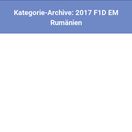
Kategorie-Archive:
2017 F1D EM
Rumänien
Sie befinden sich hier:
Siegerehrung
2017 F1D EM Rumänien
Von
Uwe Bundesen
18. März 2017
2. Corneliu MANGALEA (ROM), 1. TREGER Ivan (SLK)
3. HEBB Anthony (GBR) E.Ch-F1D-2017 Ergebnisliste
Ivan Treger ist F1D-Europameister, Uwe
Bundesen wird Fünfter!