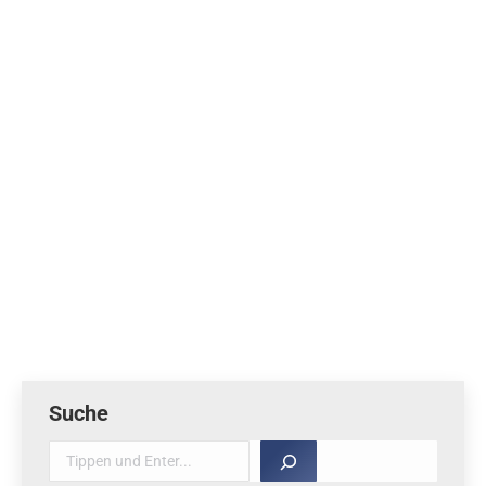
2017 F1D EM Rumänien
Von
Uwe Bundesen
13. März 2017
Montag 13.3.17 Hallo Bernhard, Die ersten Tage sind
herum, der Vorwettbeweb ist gelaufen. Beste Flüge
lagen um 26 Minuten. Erster wurde der Rumäne
Mangalea, zweiter Ivan Treger, dritter wieder ein
Rumäne. Ich selbst nahm nicht am Wettbewerb teil
und versuchte meine Modelle einzustellen. Brüche,
Reparaturen etc. Immerhin, ein Modell fliegt ganz
ordentlich, mit dem ich…
Suche
Suche