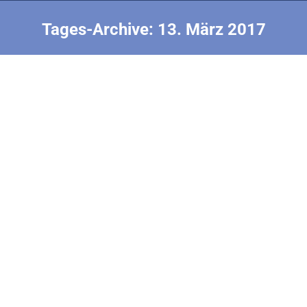
Tages-Archive:
13. März 2017
Sie befinden sich hier:
Vorbereitungen
2017 F1D EM Rumänien
Von
Uwe Bundesen
13. März 2017
Montag 13.3.17 Hallo Bernhard, Die ersten Tage sind
herum, der Vorwettbeweb ist gelaufen. Beste Flüge
lagen um 26 Minuten. Erster wurde der Rumäne
Mangalea, zweiter Ivan Treger, dritter wieder ein
Rumäne. Ich selbst nahm nicht am Wettbewerb teil
und versuchte meine Modelle einzustellen. Brüche,
Reparaturen etc. Immerhin, ein Modell fliegt ganz
ordentlich, mit dem ich…