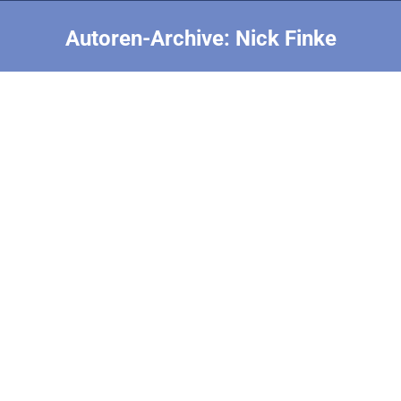
Autoren-Archive:
Nick Finke
Sie befinden sich hier:
Fotogalerie Weltcup Ilbesheim 2011
Galerien
Von
Nick Finke
21. Juli 2019
Fotostrecke von Bernhard Schwendemann über die
Wettbewerbe in Ilbesheim 2011
Fotogalerie BW F1M 2012
Galerien
Von
Nick Finke
21. Juli 2019
Fotogalerie von der Baden-Württembergischen