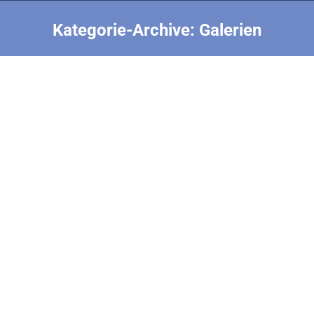
Kategorie-Archive:
Galerien
Sie befinden sich hier:
Fotos von der Deutschen
Saalflugmeisterschaft 21./22. Juli 2018
Galerien
Von
Bernhard Schwendemann
25. Juli 2018
Fotos von der Deutschen Saalflugmeisterschaft
21./22. Juli 2018 in Ingolstadt
Bilder WC Arzay II 2014
Galerien
Von
Bernhard Schwendemann
20. Mai 2018