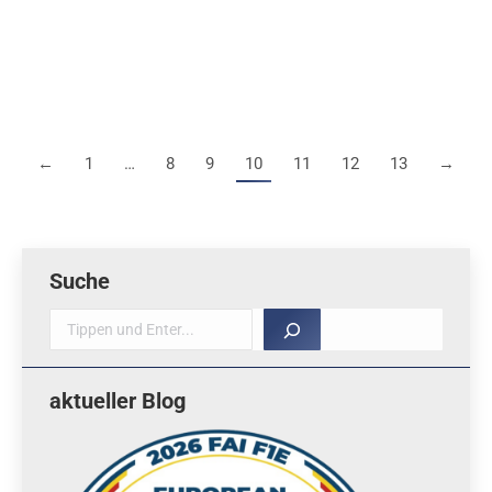
Bilder vom Saalflug-Wettbewerb in Schorndorf 2015,
fotografiert von Bernhard Schwendemann
←
1
…
8
9
10
11
12
13
→
Suche
Suche
aktueller Blog