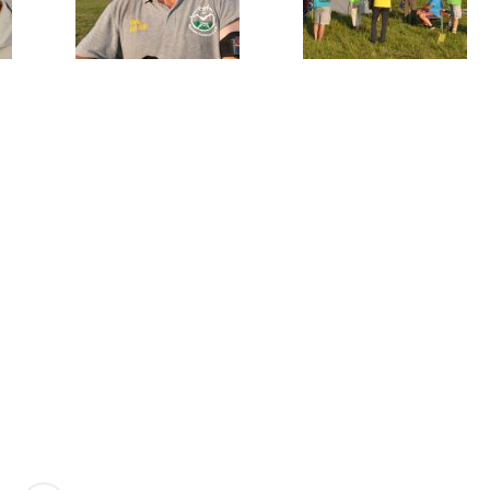
FAI
Info
m DAeC
Freiflug ist
auch auf
Fa
und auf
Ins
Faceb
In