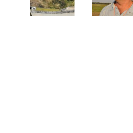
News
MFSD (ehem.
Modellflug) i
Schöne Weihnachten und alles
Gute für 2026
16. Dezember 2025
DAeC
Grundsteuer für Modellflug-
Gelände / Petition
11. Dezember 2025
Freifliegerfrühschoppen (GER)
und Seminar (SUI) 2026
4. Dezember 2025
Saalflugprogramm der
Flugwerft Oberschleißheim
17. November 2025
Rahmenausschreibungen und
Vorschauen