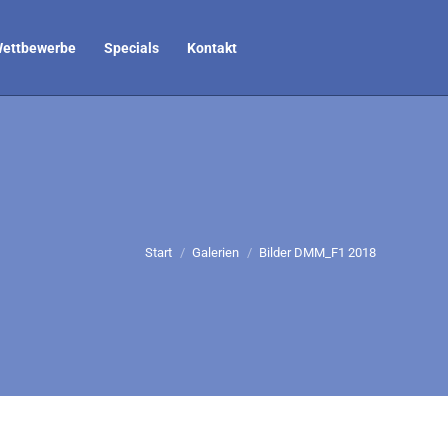
ettbewerbe
Specials
Kontakt
Sie befinden sich hier:
Start
Galerien
Bilder DMM_F1 2018