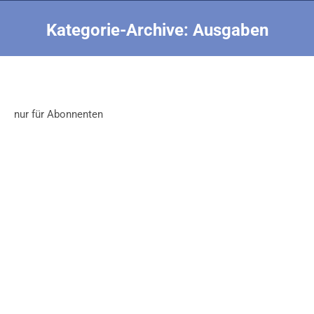
Kategorie-Archive:
Ausgaben
Sie befinden sich hier:
nur für Abonnenten
Testbeitrag 1 Ausgaben
Ausgaben
Von
Nick Finke
3. Juli 1990
Download SeiteNach der Anmeldung können Sie hier
die verfügbaren Ausgaben herunterladen. Wenn Sie
Abonnent sind und noch keinen Benutzernamen und
Passwort haben, können Sie sich registrieren und
nach Freigabe Hefte herunterladen. Für die