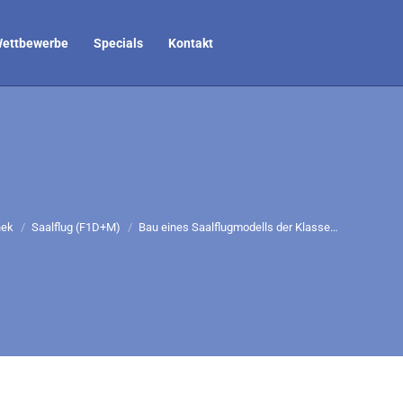
ettbewerbe
Specials
Kontakt
 sich hier:
hek
Saalflug (F1D+M)
Bau eines Saalflugmodells der Klasse…