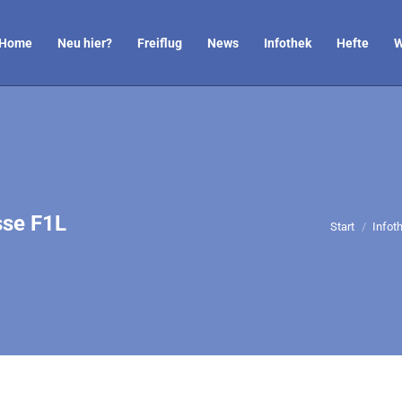
Home
Neu hier?
Freiflug
News
Infothek
Hefte
W
sse F1L
Sie befinden
Start
Infot