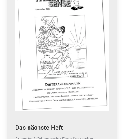
Quicklinks
 Fun
News
cebook
Termine
tagram
ook
stagram
Ergebnisse
bezahlen mit / pay by
PayPal
Impressum
Datenschutzerklärung
Cookie-Richtlinie (EU)
Das nächste Heft