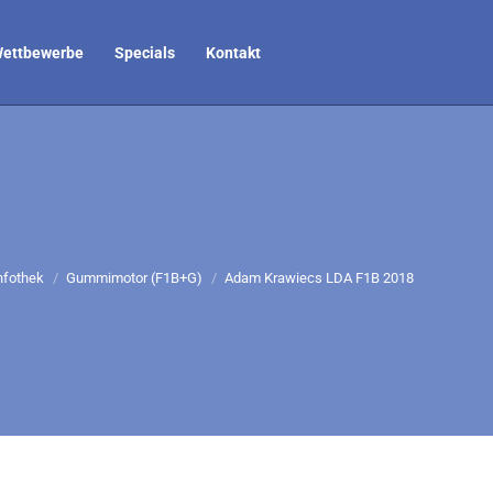
ettbewerbe
Specials
Kontakt
nden sich hier:
nfothek
Gummimotor (F1B+G)
Adam Krawiecs LDA F1B 2018