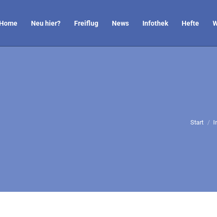
Home
Neu hier?
Freiflug
News
Infothek
Hefte
W
Sie befi
Start
I