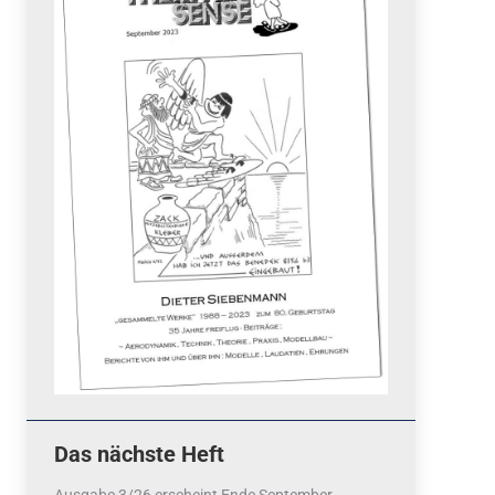
Quicklinks
 Fun
News
cebook
Termine
tagram
ook
stagram
Ergebnisse
bezahlen mit / pay by
PayPal
Impressum
Datenschutzerklärung
Cookie-Richtlinie (EU)
Das nächste Heft