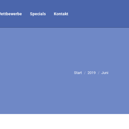
ettbewerbe
Specials
Kontakt
Sie befinden sich hier:
Start
2019
Juni