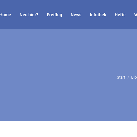
Home
Neu hier?
Freiflug
News
Infothek
Hefte
W
Sie befind
Start
Bl