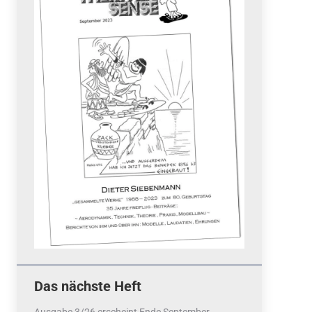
Quicklinks
 Fun
News
cebook
Termine
tagram
ook
stagram
Ergebnisse
bezahlen mit / pay by
PayPal
Impressum
Datenschutzerklärung
Cookie-Richtlinie (EU)
Das nächste Heft