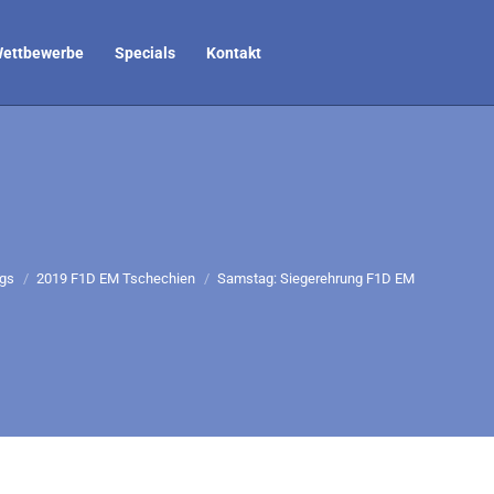
ettbewerbe
Specials
Kontakt
en sich hier:
ogs
2019 F1D EM Tschechien
Samstag: Siegerehrung F1D EM