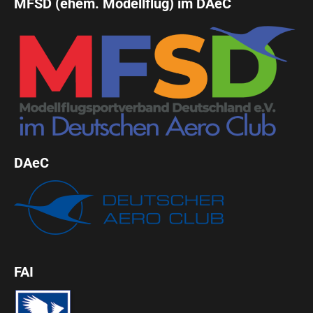
MFSD (ehem. Modellflug) im DAeC
DAeC
FAI