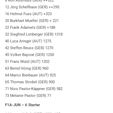
8 Ron Assmuss (GER) ++322
12 Jörg Schellhase (GER) ++295
16 Helmut Fuss (AUT) +323
20 Burkhart Mueller (GER) + 221
22 Frank Adametz (GER) +188
32 Siegfried Limberger (GER) 1318
40 Luca Aringer (AUT) 1275
42 Steffen Reuss (GER) 1270
45 Volker Bajorat (GER) 1250
51 Franz Wutzl (AUT) 1202
63 Bernd Hönig (GER) 960
64 Marco Bierbauer (AUT) 925
65 Thomas Strobel (GER) 900
71 Nico Pastor-Käppner (GER) 582
73 Melanie Pastor (GER) 71
F1A-JUN – 6 Starter