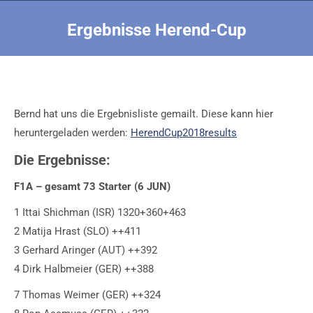
Ergebnisse Herend-Cup
Sie befinden sich hier:
Bernd hat uns die Ergebnisliste gemailt. Diese kann hier
heruntergeladen werden:
HerendCup2018results
Die Ergebnisse:
F1A – gesamt 73 Starter (6 JUN)
1 Ittai Shichman (ISR) 1320+360+463
2 Matija Hrast (SLO) ++411
3 Gerhard Aringer (AUT) ++392
4 Dirk Halbmeier (GER) ++388
7 Thomas Weimer (GER) ++324