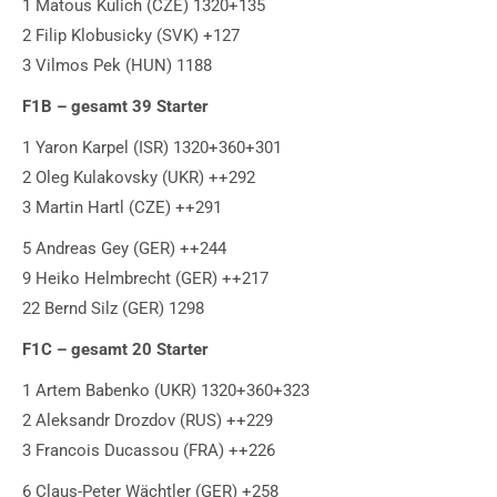
1 Matous Kulich (CZE) 1320+135
2 Filip Klobusicky (SVK) +127
3 Vilmos Pek (HUN) 1188
F1B – gesamt 39 Starter
1 Yaron Karpel (ISR) 1320+360+301
2 Oleg Kulakovsky (UKR) ++292
3 Martin Hartl (CZE) ++291
5 Andreas Gey (GER) ++244
9 Heiko Helmbrecht (GER) ++217
22 Bernd Silz (GER) 1298
F1C – gesamt 20 Starter
1 Artem Babenko (UKR) 1320+360+323
2 Aleksandr Drozdov (RUS) ++229
3 Francois Ducassou (FRA) ++226
6 Claus-Peter Wächtler (GER) +258