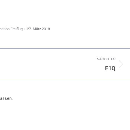
nation Freiflug
27. März 2018
NÄCHSTES
F1Q
Nächstes
Album:
lassen.