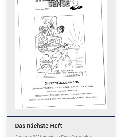
Quicklinks
 Fun
News
cebook
Termine
tagram
ook
stagram
Ergebnisse
bezahlen mit / pay by
PayPal
Impressum
Datenschutzerklärung
Cookie-Richtlinie (EU)
Das nächste Heft