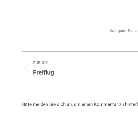
Kategorie:
Faszi
Album-
ZURÜCK
Navigation
Freiflug
Vorheriges
Album:
Bitte melden Sie sich an, um einen Kommentar zu hinter