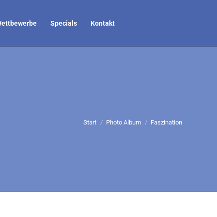
ettbewerbe
Specials
Kontakt
Sie befinden sich hier:
Start
Photo Album
Faszination