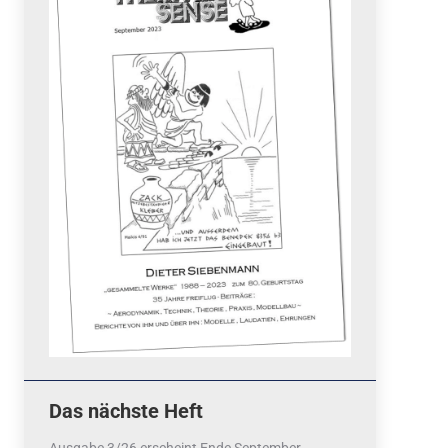
Quicklinks
 Fun
News
cebook
Termine
tagram
ook
stagram
Ergebnisse
bezahlen mit / pay by
PayPal
Impressum
Datenschutzerklärung
Cookie-Richtlinie (EU)
Das nächste Heft