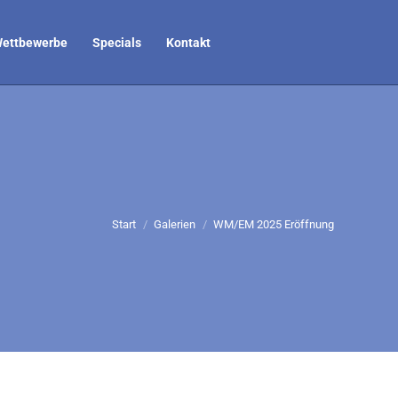
ettbewerbe
Specials
Kontakt
Sie befinden sich hier:
Start
Galerien
WM/EM 2025 Eröffnung