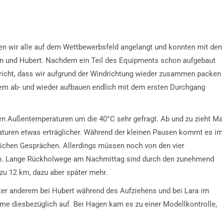
ren wir alle auf dem Wettbewerbsfeld angelangt und konnten mit den
gen und Hubert. Nachdem ein Teil des Equipments schon aufgebaut
hricht, dass wir aufgrund der Windrichtung wieder zusammen packen
em ab- und wieder aufbauen endlich mit dem ersten Durchgang
en Außentemperaturen um die 40°C sehr gefragt. Ab und zu zieht Ma
aturen etwas erträglicher. Während der kleinen Pausen kommt es i
eichen Gesprächen. Allerdings müssen noch von den vier
en. Lange Rückholwege am Nachmittag sind durch den zunehmend
zu 12 km, dazu aber später mehr.
er anderem bei Hubert während des Aufziehens und bei Lara im
eme diesbezüglich auf. Bei Hagen kam es zu einer Modellkontrolle,