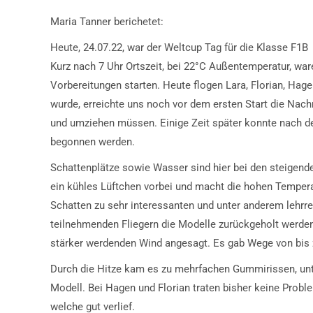
Maria Tanner berichetet:
Heute, 24.07.22, war der Weltcup Tag für die Klasse F1B
Kurz nach 7 Uhr Ortszeit, bei 22°C Außentemperatur, wa
Vorbereitungen starten. Heute flogen Lara, Florian, Ha
wurde, erreichte uns noch vor dem ersten Start die Nac
und umziehen müssen. Einige Zeit später konnte nach d
begonnen werden.
Schattenplätze sowie Wasser sind hier bei den steigend
ein kühles Lüftchen vorbei und macht die hohen Temper
Schatten zu sehr interessanten und unter anderem lehrr
teilnehmenden Fliegern die Modelle zurückgeholt werd
stärker werdenden Wind angesagt. Es gab Wege von bis 
Durch die Hitze kam es zu mehrfachen Gummirissen, unt
Modell. Bei Hagen und Florian traten bisher keine Probl
welche gut verlief.