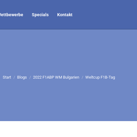
ettbewerbe
Specials
Kontakt
Sie befinden sich hier:
Start
Blogs
2022 F1ABP WM Bulgarien
Weltcup F1B-Tag