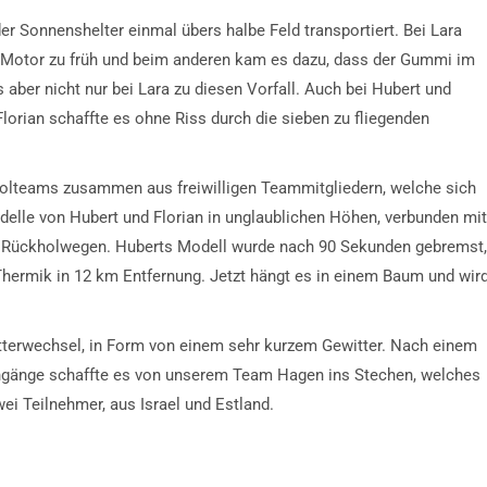
r Sonnenshelter einmal übers halbe Feld transportiert. Bei Lara
r Motor zu früh und beim anderen kam es dazu, dass der Gummi im
 aber nicht nur bei Lara zu diesen Vorfall. Auch bei Hubert und
rian schaffte es ohne Riss durch die sieben zu fliegenden
olteams zusammen aus freiwilligen Teammitgliedern, welche sich
elle von Hubert und Florian in unglaublichen Höhen, verbunden mit
n Rückholwegen. Huberts Modell wurde nach 90 Sekunden gebremst,
Thermik in 12 km Entfernung. Jetzt hängt es in einem Baum und wir
terwechsel, in Form von einem sehr kurzem Gewitter. Nach einem
chgänge schaffte es von unserem Team Hagen ins Stechen, welches
i Teilnehmer, aus Israel und Estland.