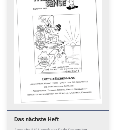
Quicklinks
 Fun
News
cebook
Termine
tagram
ook
stagram
Ergebnisse
bezahlen mit / pay by
PayPal
Impressum
Datenschutzerklärung
Cookie-Richtlinie (EU)
Das nächste Heft