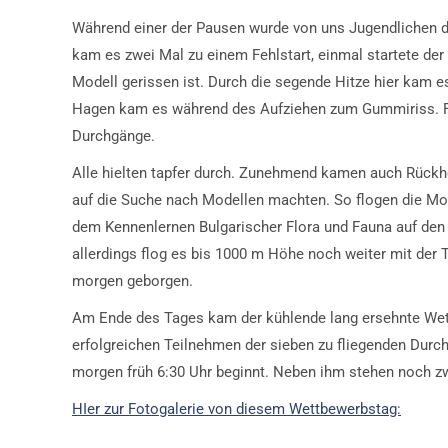
Während einer der Pausen wurde von uns Jugendlichen de
kam es zwei Mal zu einem Fehlstart, einmal startete de
Modell gerissen ist. Durch die segende Hitze hier kam es
Hagen kam es während des Aufziehen zum Gummiriss. Flo
Durchgänge.
Alle hielten tapfer durch. Zunehmend kamen auch Rückh
auf die Suche nach Modellen machten. So flogen die Mod
dem Kennenlernen Bulgarischer Flora und Fauna auf de
allerdings flog es bis 1000 m Höhe noch weiter mit der 
morgen geborgen.
Am Ende des Tages kam der kühlende lang ersehnte Wet
erfolgreichen Teilnehmen der sieben zu fliegenden Dur
morgen früh 6:30 Uhr beginnt. Neben ihm stehen noch zwe
HIer zur Fotogalerie von diesem Wettbewerbstag: