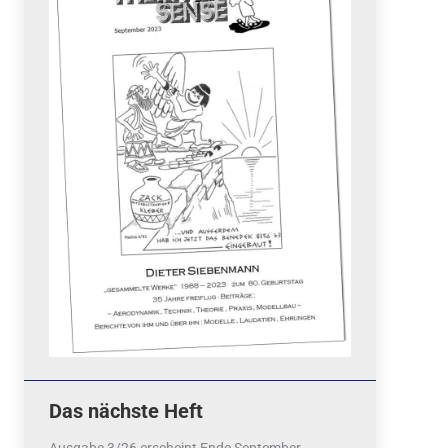
Quicklinks
 Fun
News
cebook
Termine
tagram
ook
stagram
Ergebnisse
bezahlen mit / pay by
PayPal
Impressum
Datenschutzerklärung
Cookie-Richtlinie (EU)
Das nächste Heft