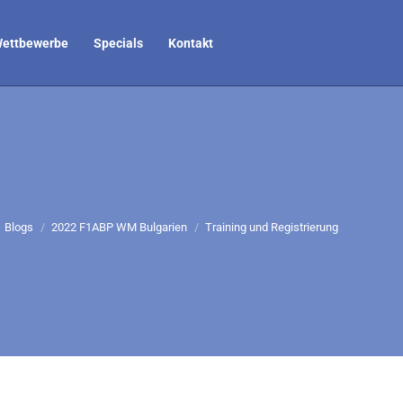
ettbewerbe
Specials
Kontakt
finden sich hier:
Blogs
2022 F1ABP WM Bulgarien
Training und Registrierung