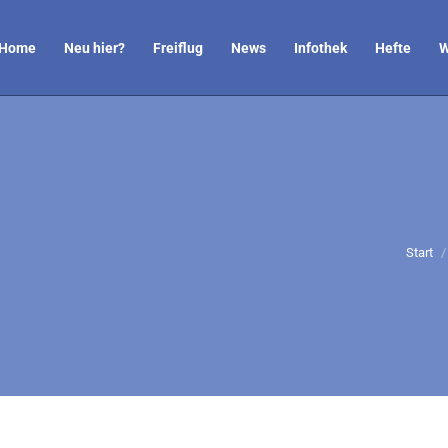
Home
Neu hier?
Freiflug
News
Infothek
Hefte
W
Sie be
Start