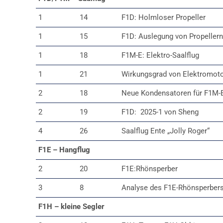
1
14
F1D: Holmloser Propeller
1
15
F1D: Auslegung von Propellern
1
18
F1M-E: Elektro-Saalflug
1
21
Wirkungsgrad von Elektromot
2
18
Neue Kondensatoren für F1M
2
19
F1D: 2025-1 von Sheng
4
26
Saalflug Ente „Jolly Roger“
F1E – Hangflug
2
20
F1E:Rhönsperber
3
8
Analyse des F1E-Rhönsperber
F1H – kleine Segler