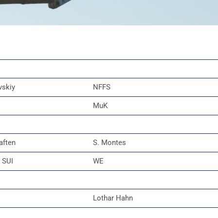
vskiy
NFFS
MuK
aften
S. Montes
 SUI
WE
Lothar Hahn