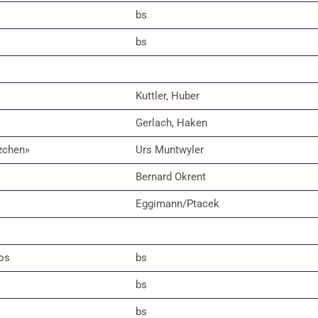
bs
bs
Kuttler, Huber
Gerlach, Haken
lzchen»
Urs Muntwyler
Bernard Okrent
Eggimann/Ptacek
os
bs
bs
bs