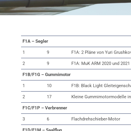
F1A – Segler
1
9
F1A: 2 Pläne von Yuri Grushko
2
9
F1A: MuK ARM 2020 und 2021
F1B/F1G – Gummimotor
1
10
F1B: Black Light Gleiteigensch
2
17
Kleine Gummimotormodelle in
F1C/F1P – Verbrenner
3
6
Flachdrehschieber-Motor
F1D/F1M – Saalflug