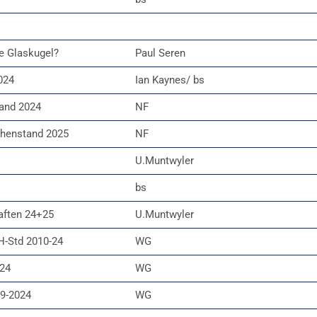
ie Glaskugel?
Paul Seren
024
Ian Kaynes/ bs
and 2024
NF
chenstand 2025
NF
U.Muntwyler
bs
aften 24+25
U.Muntwyler
H-Std 2010-24
WG
024
WG
59-2024
WG