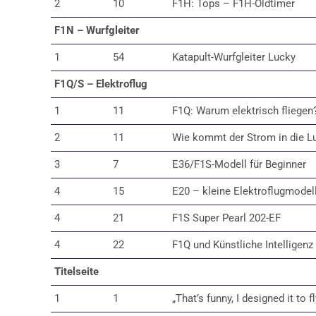
2
10
F1H: Tops – F1H-Oldtimer
F1N – Wurfgleiter
1
54
Katapult-Wurfgleiter Lucky
F1Q/S – Elektroflug
1
11
F1Q: Warum elektrisch fliegen
2
11
Wie kommt der Strom in die Lu
3
7
E36/F1S-Modell für Beginner
4
15
E20 – kleine Elektroflugmodel
4
21
F1S Super Pearl 202-EF
4
22
F1Q und Künstliche Intelligenz
Titelseite
1
1
„That’s funny, I designed it to fl