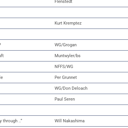
Flenstedt
Kurt Kremptez
?
WG/Grogan
ft
Muntwyler/bs
NFFS/WG
le
Per Grunnet
WG/Don Deloach
Paul Seren
y through ..“
Will Nakashima