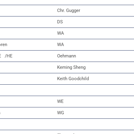
Chr. Gugger
DS
WA
oren
WA
-E /HE
Oehmann
Keming Sheng
Keith Goodchild
WE
s
WG