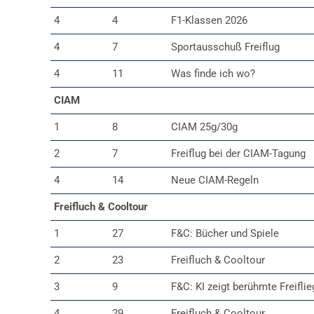
4
4
F1-Klassen 2026
4
7
Sportausschuß Freiflug
4
11
Was finde ich wo?
CIAM
1
8
CIAM 25g/30g
2
7
Freiflug bei der CIAM-Tagung
4
14
Neue CIAM-Regeln
Freifluch & Cooltour
1
27
F&C: Bücher und Spiele
2
23
Freifluch & Cooltour
3
9
F&C: KI zeigt berühmte Freiflie
4
29
Freifluch & Cooltour