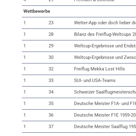
Wettbewerbe
1
23
Wetter-App oder doch lieber d
1
28
Bilanz des Freiflug-Weltcups 2
1
29
Weltcup-Ergebnisse und Endst
1
30
Weltcup-Ergebnisse und Zwis
1
32
Freiflug Mekka Lost Hills
1
33
SUI- und USA-Teams
1
34
Schweizer Saalflugmeistersch
1
35
Deutsche Meister F1A- und F1
1
36
Deutsche Meister F1E 1959-2
1
37
Deutsche Meister Saalflug 19