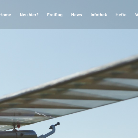
Home
Neu hier?
Freiflug
News
Infothek
Hefte
W