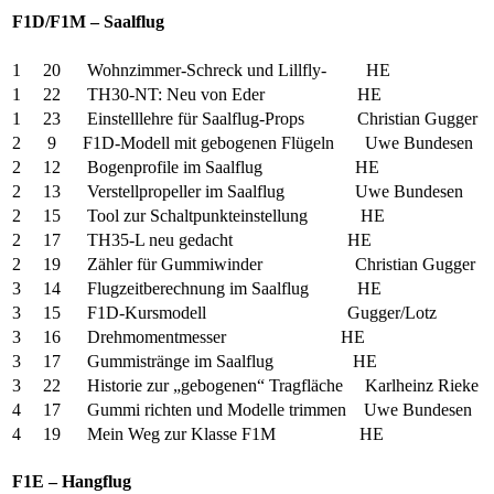
F1D/F1M – Saalflug
1 20 Wohnzimmer-Schreck und Lillfly- HE
1 22 TH30-NT: Neu von Eder HE
1 23 Einstelllehre für Saalflug-Props Christian Gugger
2 9 F1D-Modell mit gebogenen Flügeln Uwe Bundesen
2 12 Bogenprofile im Saalflug HE
2 13 Verstellpropeller im Saalflug Uwe Bundesen
2 15 Tool zur Schaltpunkteinstellung HE
2 17 TH35-L neu gedacht HE
2 19 Zähler für Gummiwinder Christian Gugger
3 14 Flugzeitberechnung im Saalflug HE
3 15 F1D-Kursmodell Gugger/Lotz
3 16 Drehmomentmesser HE
3 17 Gummistränge im Saalflug HE
3 22 Historie zur „gebogenen“ Tragfläche Karlheinz Rieke
4 17 Gummi richten und Modelle trimmen Uwe Bundesen
4 19 Mein Weg zur Klasse F1M HE
F1E – Hangflug