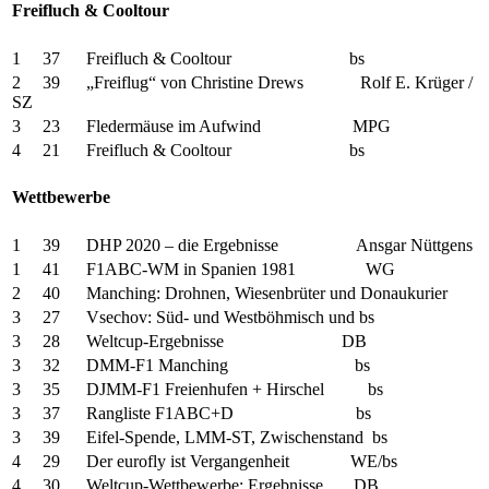
Freifluch & Cooltour
1 37 Freifluch & Cooltour bs
2 39 „Freiflug“ von Christine Drews Rolf E. Krüger /
SZ
3 23 Fledermäuse im Aufwind MPG
4 21 Freifluch & Cooltour bs
Wettbewerbe
1 39 DHP 2020 – die Ergebnisse Ansgar Nüttgens
1 41 F1ABC-WM in Spanien 1981 WG
2 40 Manching: Drohnen, Wiesenbrüter und Donaukurier
3 27 Vsechov: Süd- und Westböhmisch und bs
3 28 Weltcup-Ergebnisse DB
3 32 DMM-F1 Manching bs
3 35 DJMM-F1 Freienhufen + Hirschel bs
3 37 Rangliste F1ABC+D bs
3 39 Eifel-Spende, LMM-ST, Zwischenstand bs
4 29 Der eurofly ist Vergangenheit WE/bs
4 30 Weltcup-Wettbewerbe: Ergebnisse DB