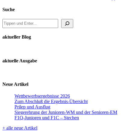
on
on
on
Facebook
X
WhatsAp
Suche
Suche
aktueller Blog
aktuelle Ausgabe
Neue Artikel
Wettbewerbsergebnisse 2026
Zum Abschluß die Ergebnis-Übersicht
Prilep und Ausflug
Siegerehrung der Junioren-WM und der Senioren-EM
F1Q-Junioren und F1C – Stechen
+ alle neue Artikel