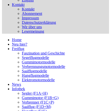
English
Kontakt
Kontakt
Abonnement
Impressum
Datenschutzerklärung
Wir über uns
Lesermeinung
Home
Neu hier?
Freiflug
Faszination und Geschichte
Segelflugmodelle
Gummimotormodelle
Verbrennungsmotormodelle
Saalflugmodelle
Hangflugmodelle
Elektromotormodelle
News
Infothek
Segler (F1A+H)
Gummimotor (F1B+G)
Verbrenner (F1C+P)
Saalflug (F1D+M)