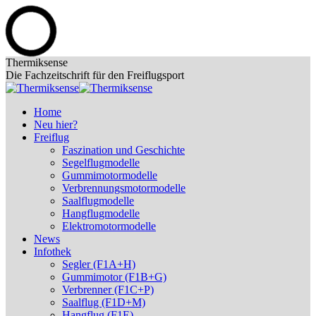
Zum
Thermiksense
Inhalt
Die Fachzeitschrift für den Freiflugsport
springen
Home
Neu hier?
Freiflug
Faszination und Geschichte
Segelflugmodelle
Gummimotormodelle
Verbrennungsmotormodelle
Saalflugmodelle
Hangflugmodelle
Elektromotormodelle
News
Infothek
Segler (F1A+H)
Gummimotor (F1B+G)
Verbrenner (F1C+P)
Saalflug (F1D+M)
Hangflug (F1E)