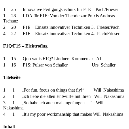
1 25 Innovative Fertigungstechnik für F1E Pach/Frieser
1 28 LDA für F1E: Von der Theorie zur Praxis Andreas
Tschanz
2 20 F1E – Einsatz innovativer Techniken 3. Frieser/Pach
4 22 F1E – Einsatz innovativer Techniken 4. Pach/Frieser
F1Q/F1S – Elektroflug
1 15 Quo vadis F1Q? Lindners Kommentar AL
1 16 F1S: Pulsar von Schaller Urs Schaller
Titelseite
1 1 „For fun, focus on things that fly!“ Will Nakashima
2 1 „ich liebe die alten Entwürfe mit ihren Will Nakashima
3 1 „So habe ich auch mal angefangen …“ Will
Nakashima
4 1 „It’s my poor workmanship that makes Will Nakashima
Inhalt