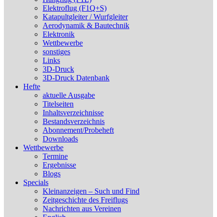
Elektroflug (F1Q+S)
Katapultgleiter / Wurfgleiter
Aerodynamik & Bautechnik
Elektronik
Wettbewerbe
sonstiges
Links
3D-Druck
3D-Druck Datenbank
Hefte
aktuelle Ausgabe
Titelseiten
Inhaltsverzeichnisse
Bestandsverzeichnis
Abonnement/Probeheft
Downloads
Wettbewerbe
Termine
Ergebnisse
Blogs
Specials
Kleinanzeigen – Such und Find
Zeitgeschichte des Freiflugs
Nachrichten aus Vereinen