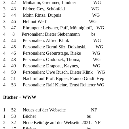
3 42 Maibaum, Gremmer, Lindner WG
3 43 Färber, Gey, Schönfeld WG
3 44 Mohr, Rinza, Dupuis WG
3 46 Helmut Werfl WG
3 47 Ehrungen: Leissner, Paff, Mönnighoff, WG
4 8 Personalien: Dieter Siebenmann bs
4 44 Personalien: Alfred Klink WG
4 45 Personalien: Bernd Silz, Dolzinski, WG
4 46 Personalien: Geburtstage, Rieke WG
4 48 Personalien: Ondrazek, Thoma, WG
4 49 Personalien: Drapeau, Kaynes, WG
4 50 Personalien: Uwe Rusch, Dieter Klink WG
4 51 Nachruf auf Prof. Eppler, Franco Gradi Hep
4 53 Personalien: Ralf Kleine, Ernst Reitterer WG
Bücher + WWW
1 52 Neues auf der Webseite NF
1 53 Bücher bs
2 32 Neue Beiträge auf der Webseite 2021- NF
2 47 Bücher bs