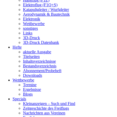
Hangflug (F1E)
Elektroflug (F1Q+S)
Katapultgleiter / Wurfgleiter
Aerodynamik & Bautechnik
Elektronik
Wettbewerbe
sonstiges
Links
3D-Druck
3D-Druck Datenbank
Hefte
aktuelle Ausgabe
Titelseiten
Inhaltsverzeichnisse
Bestandsverzeichnis
Abonnement/Probeheft
Downloads
Wettbewerbe
Termine
Ergebnisse
Blogs
Specials
Kleinanzeigen – Such und Find
Zeitgeschichte des Freiflugs
Nachrichten aus Vereinen