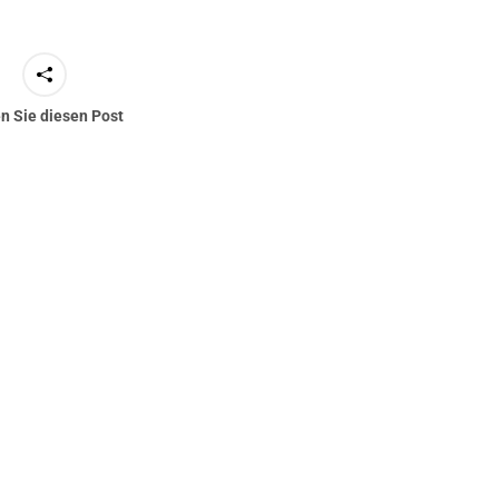
FAI
Info
m DAeC
Freiflug ist
en Sie diesen Post
auch auf
Fa
und auf
Ins
Faceb
In