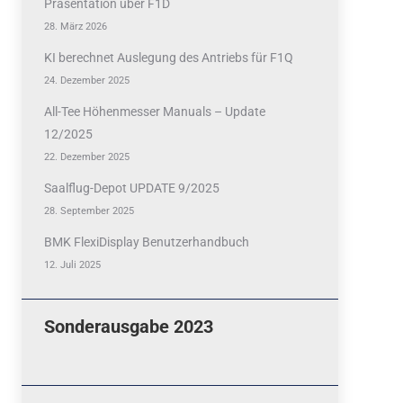
Präsentation über F1D
28. März 2026
Quicklinks
KI berechnet Auslegung des Antriebs für F1Q
24. Dezember 2025
 Fun
News
All-Tee Höhenmesser Manuals – Update
cebook
Termine
12/2025
tagram
22. Dezember 2025
ook
stagram
Ergebnisse
Saalflug-Depot UPDATE 9/2025
28. September 2025
bezahlen mit / pay by
PayPal
BMK FlexiDisplay Benutzerhandbuch
12. Juli 2025
Impressum
Datenschutzerklärung
Sonderausgabe 2023
Cookie-Richtlinie (EU)