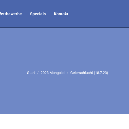
ettbewerbe
Specials
Kontakt
Sie befinden sich hier:
Start
2023 Mongolei
Geierschlucht (18.7.23)