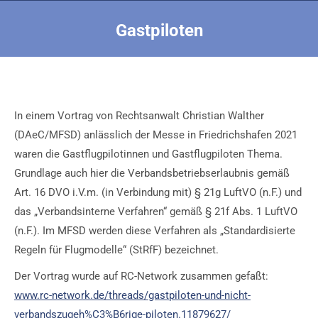
Gastpiloten
Sie befinden sich hier:
In einem Vortrag von Rechtsanwalt Christian Walther
(DAeC/MFSD) anlässlich der Messe in Friedrichshafen 2021
waren die Gastflugpilotinnen und Gastflugpiloten Thema.
Grundlage auch hier die Verbandsbetriebserlaubnis gemäß
Art. 16 DVO i.V.m. (in Verbindung mit) § 21g LuftVO (n.F.) und
das „Verbandsinterne Verfahren“ gemäß § 21f Abs. 1 LuftVO
(n.F.). Im MFSD werden diese Verfahren als „Standardisierte
Regeln für Flugmodelle“ (StRfF) bezeichnet.
Der Vortrag wurde auf RC-Network zusammen gefaßt:
www.rc-network.de/threads/gastpiloten-und-nicht-
verbandszugeh%C3%B6rige-piloten.11879627/