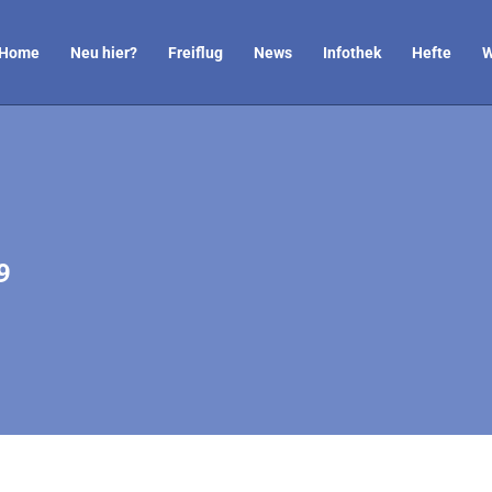
Home
Neu hier?
Freiflug
News
Infothek
Hefte
W
9