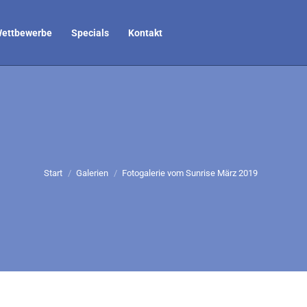
ettbewerbe
Specials
Kontakt
Sie befinden sich hier:
Start
Galerien
Fotogalerie vom Sunrise März 2019