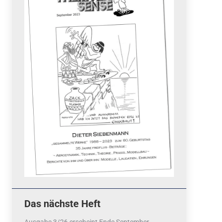
Quicklinks
 Fun
News
cebook
Termine
tagram
ook
stagram
Ergebnisse
bezahlen mit / pay by
PayPal
Impressum
Datenschutzerklärung
Cookie-Richtlinie (EU)
Das nächste Heft