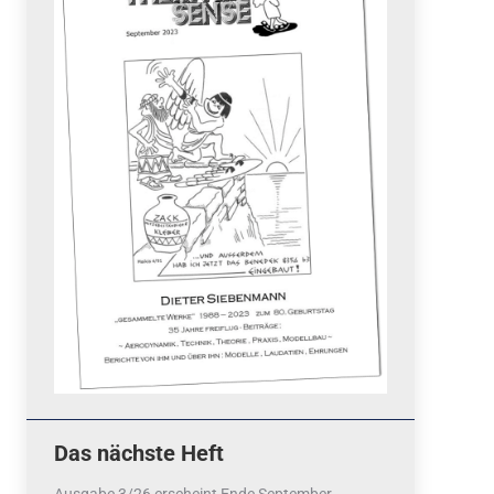
Quicklinks
 Fun
News
cebook
Termine
tagram
ook
stagram
Ergebnisse
bezahlen mit / pay by
PayPal
Impressum
Datenschutzerklärung
Cookie-Richtlinie (EU)
Das nächste Heft