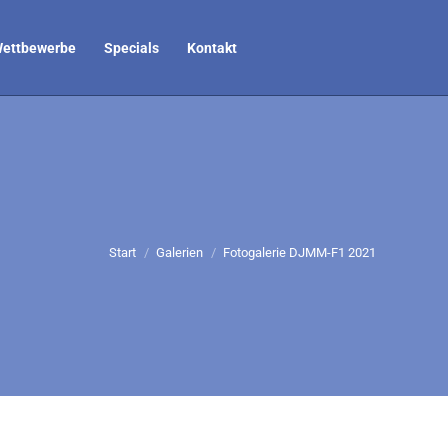
ettbewerbe
Specials
Kontakt
Sie befinden sich hier:
Start
Galerien
Fotogalerie DJMM-F1 2021