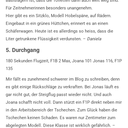
Basislagern ist, dass die Toiletten dann auch weit weg sind.
Für Zeitnehmerinnen besonders unangenehm.
Hier gibt es ein Sitzklo, Modell Hobelspäne, auf Rädern.
Eingebaut in ein grünes Hüttchen, erinnert es an einen
Schäferwagen. Heute ist es allerdings so heiss, dass die
Liter getrunkene Flüssigkeit verdunsten. –
Daniela
5. Durchgang
180 Sekunden Flugzeit, F1B 2 Max, Joana 101 Jonas 116, F1P
135
Mir fällt es zunehmend schwerer im Blog zu schreiben, denn
es gibt einige Rückschläge zu verkraften. Bei Jonas läuft es
gar nicht gut, der Steigflug passt wieder nicht. Und auch
Joana schafft nicht voll. Dann stürzt ein F1P direkt neben mir
in den Arbeitsbereich der Tschechen. Zum Glück haben die
Tschechen keinen Schaden. Es waren nur Zentimeter zum
abgelegten Modell. Diese Klasse ist wirklich gefährlich. –