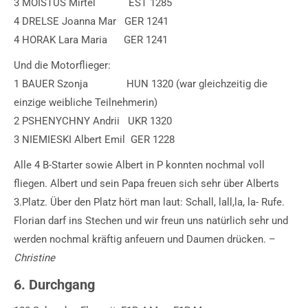
3 MOISTUS Mirtel EST 1285
4 DRELSE Joanna Mar GER 1241
4 HORAK Lara Maria GER 1241
Und die Motorflieger:
1 BAUER Szonja HUN 1320 (war gleichzeitig die
einzige weibliche Teilnehmerin)
2 PSHENYCHNY Andrii UKR 1320
3 NIEMIESKI Albert Emil GER 1228
Alle 4 B-Starter sowie Albert in P konnten nochmal voll
fliegen. Albert und sein Papa freuen sich sehr über Alberts
3.Platz. Über den Platz hört man laut: Schall, lall,la, la- Rufe.
Florian darf ins Stechen und wir freun uns natürlich sehr und
werden nochmal kräftig anfeuern und Daumen drücken. –
Christine
6. Durchgang